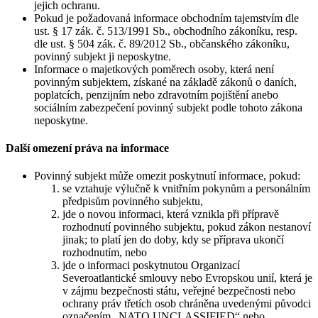
jejich ochranu.
Pokud je požadovaná informace obchodním tajemstvím dle
ust. § 17 zák. č. 513/1991 Sb., obchodního zákoníku, resp.
dle ust. § 504 zák. č. 89/2012 Sb., občanského zákoníku,
povinný subjekt ji neposkytne.
Informace o majetkových poměrech osoby, která není
povinným subjektem, získané na základě zákonů o daních,
poplatcích, penzijním nebo zdravotním pojištění anebo
sociálním zabezpečení povinný subjekt podle tohoto zákona
neposkytne.
Další omezení práva na informace
Povinný subjekt může omezit poskytnutí informace, pokud:
se vztahuje výlučně k vnitřním pokynům a personálním
předpisům povinného subjektu,
jde o novou informaci, která vznikla při přípravě
rozhodnutí povinného subjektu, pokud zákon nestanoví
jinak; to platí jen do doby, kdy se příprava ukončí
rozhodnutím, nebo
jde o informaci poskytnutou Organizací
Severoatlantické smlouvy nebo Evropskou unií, která je
v zájmu bezpečnosti státu, veřejné bezpečnosti nebo
ochrany práv třetích osob chráněna uvedenými původci
označením „NATO UNCLASSIFIED“ nebo