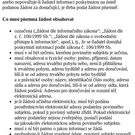
anebo nepovažuje-li žadatel informaci poskytnutou na ústně
podanou žádost za dostačující, je třeba podat žádost písemně.
Co musí písemná žádost obsahovat
označena („žádost dle informačního zákona“; „žádost dle
z. č. 106/1999 Sb.“; „žádost dle zákona o svobodném
přístupu k informacím“, apod.), tj., že se žadatel domáhá
poskytnutí informací podle zákona č. 106/1999 Sb.
musí v ní být určeno, kterému povinném subjektu je určena,
musí obsahovat u fyzické osoby: jméno, příjmení, datum
narození, adresu trvalého pobytu nebo, není-li přihlášena
k trvalému pobytu, adresu bydliště a adresu pro doručování,
liší-li se od adresy trvalého pobytu nebo bydliště
a u právnické osoby: název, identifikační číslo osoby, adresu
sídla a adresu pro doručování, liší-li se od adresy sídla, která
žádost podává. Adresou pro doručování se rozumí též
elektronická adresa.
je-li žádost učiněna elektronicky, musí být podána
prostřednictvím elektronické adresy podatelny povinného
subjektu, pokud ji povinný subjekt zřídil. Pokud elektronické
adresy podatelny nejsou zveřejněny, postačí podání
na jakoukoliv elektronickou adresu povinného subjektu.
musí z ní být patrno o jakou informaci se žádá.
neobsahuje-li žádost uvedené údaje, povinný subjekt posoudí