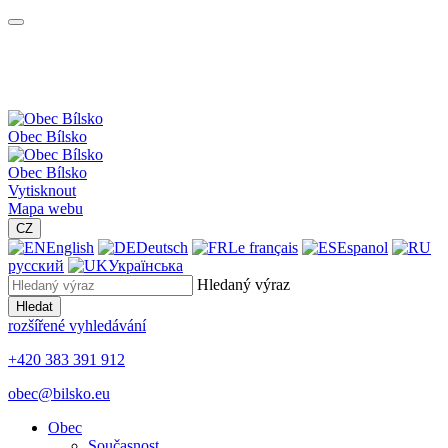
Obec
Bílsko
Obec
Bílsko
Vytisknout
Mapa webu
CZ
English
Deutsch
Le français
Espanol
русский
Українська
Hledaný výraz
Hledat
rozšířené vyhledávání
+420 383 391 912
obec@bilsko.eu
Obec
Současnost