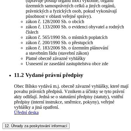
(upravuje postup orgánů moci výkonné, orgánů
územních samosprávných celků a jiných orgánů,
právnických a fyzických osob, pokud vykonávají
působnost v oblasti veřejné správy).
zákon č. 128/2000 Sb. o obcích
zákon č. 133/2000 Sb. o evidenci obyvatel a rodných
číslech
zákon č. 565/1990 Sb. o místních poplatcích
zákon č. 200/1990 Sb. o přestupcích
zákon č. 183/2006 Sb. o územním plánování
a stavebním řádu (stavební zákon)
Platné obecně závazné vyhlášky
Usnesení ze zasedání zastupitelstva obce zde
11.2
Vydané právní předpisy
Obec Bílsko vydává m.j. obecně závazné vyhlášky, které mají
povahu právních předpisů. Vznikem a účinky se tyto právní
akty odlišují. Jedná se o statutární předpisy (statuty), vnitřní
předpisy (interní instrukce, směrnice, pokyny), veřejné
vyhlášky a jiná opatření.
Úřední deska
12.
Úhrady za poskytování informací