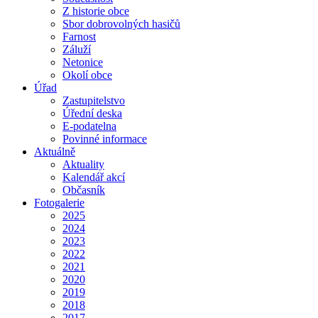
Z historie obce
Sbor dobrovolných hasičů
Farnost
Záluží
Netonice
Okolí obce
Úřad
Zastupitelstvo
Úřední deska
E-podatelna
Povinné informace
Aktuálně
Aktuality
Kalendář akcí
Občasník
Fotogalerie
2025
2024
2023
2022
2021
2020
2019
2018
2017