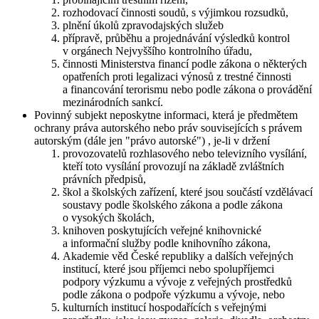
rozhodovací činnosti soudů, s výjimkou rozsudků,
plnění úkolů zpravodajských služeb
přípravě, průběhu a projednávání výsledků kontrol
v orgánech Nejvyššího kontrolního úřadu,
činnosti Ministerstva financí podle zákona o některých
opatřeních proti legalizaci výnosů z trestné činnosti
a financování terorismu nebo podle zákona o provádění
mezinárodních sankcí.
Povinný subjekt neposkytne informaci, která je předmětem
ochrany práva autorského nebo práv souvisejících s právem
autorským (dále jen "právo autorské") , je-li v držení
provozovatelů rozhlasového nebo televizního vysílání,
kteří toto vysílání provozují na základě zvláštních
právních předpisů,
škol a školských zařízení, které jsou součástí vzdělávací
soustavy podle školského zákona a podle zákona
o vysokých školách,
knihoven poskytujících veřejné knihovnické
a informační služby podle knihovního zákona,
Akademie věd České republiky a dalších veřejných
institucí, které jsou příjemci nebo spolupříjemci
podpory výzkumu a vývoje z veřejných prostředků
podle zákona o podpoře výzkumu a vývoje, nebo
kulturních institucí hospodařících s veřejnými