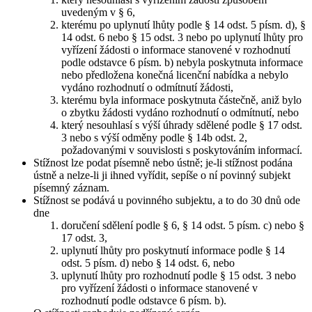
uvedeným v § 6,
kterému po uplynutí lhůty podle § 14 odst. 5 písm. d), §
14 odst. 6 nebo § 15 odst. 3 nebo po uplynutí lhůty pro
vyřízení žádosti o informace stanovené v rozhodnutí
podle odstavce 6 písm. b) nebyla poskytnuta informace
nebo předložena konečná licenční nabídka a nebylo
vydáno rozhodnutí o odmítnutí žádosti,
kterému byla informace poskytnuta částečně, aniž bylo
o zbytku žádosti vydáno rozhodnutí o odmítnutí, nebo
který nesouhlasí s výší úhrady sdělené podle § 17 odst.
3 nebo s výší odměny podle § 14b odst. 2,
požadovanými v souvislosti s poskytováním informací.
Stížnost lze podat písemně nebo ústně; je-li stížnost podána
ústně a nelze-li ji ihned vyřídit, sepíše o ní povinný subjekt
písemný záznam.
Stížnost se podává u povinného subjektu, a to do 30 dnů ode
dne
doručení sdělení podle § 6, § 14 odst. 5 písm. c) nebo §
17 odst. 3,
uplynutí lhůty pro poskytnutí informace podle § 14
odst. 5 písm. d) nebo § 14 odst. 6, nebo
uplynutí lhůty pro rozhodnutí podle § 15 odst. 3 nebo
pro vyřízení žádosti o informace stanovené v
rozhodnutí podle odstavce 6 písm. b).