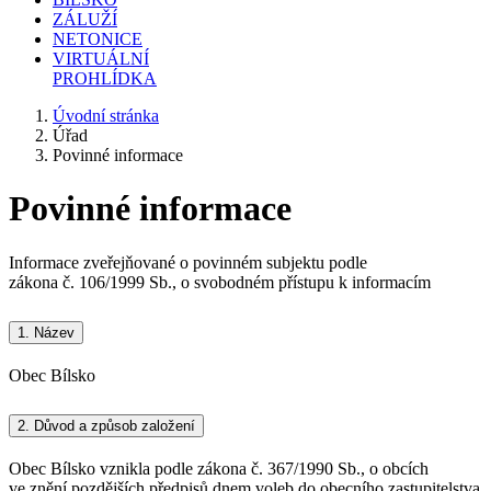
ZÁLUŽÍ
NETONICE
VIRTUÁLNÍ
PROHLÍDKA
Úvodní stránka
Úřad
Povinné informace
Povinné informace
Informace zveřejňované o povinném subjektu podle
zákona č. 106/1999 Sb., o svobodném přístupu k informacím
1.
Název
Obec Bílsko
2.
Důvod a způsob založení
Obec Bílsko vznikla podle zákona č. 367/1990 Sb., o obcích
ve znění pozdějších předpisů dnem voleb do obecního zastupitelstva