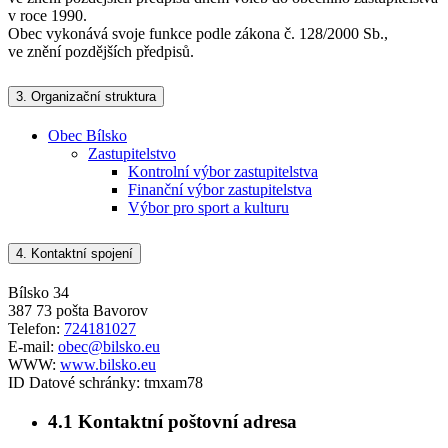
v roce 1990.
Obec vykonává svoje funkce podle zákona č. 128/2000 Sb.,
ve znění pozdějších předpisů.
3.
Organizační struktura
Obec Bílsko
Zastupitelstvo
Kontrolní výbor zastupitelstva
Finanční výbor zastupitelstva
Výbor pro sport a kulturu
4.
Kontaktní spojení
Bílsko 34
387 73 pošta Bavorov
Telefon:
724181027
E-mail:
obec@bilsko.eu
WWW:
www.bilsko.eu
ID Datové schránky:
tmxam78
4.1
Kontaktní poštovní adresa