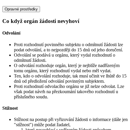
Opravné prostředky
Co když orgán žádosti nevyhoví
Odvolání
Proti rozhodnutí povinného subjektu o odmítnutí žádosti lze
podat odvolání, a to nejpozději do 15 dnů od jeho doručení.
Odvolání se podává u orgánu, který vydal rozhodnutí o
odmítnutí žádosti.
O odvolání rozhoduje orgán, který je nejblíže nadřízeným
tomu orgánu, který rozhodnutí vydal nebo měl vydat.
Ten, kdo o odvolání rozhoduje, tak musí učinit ve lhůtě do 15
dnů od předložení odvolání povinným subjektem.
Proti rozhodnutí odvolacího orgánu se již nelze odvolat. Lze
však podat návrh na přezkoumání takového rozhodnutí u
příslušného soudu.
Stížnost
Stížnost na postup při vyřizování žádosti o informace (dále jen
"stížnost") může podat žadatel,
který nesouhlasí s vyřízením žádosti způsobem