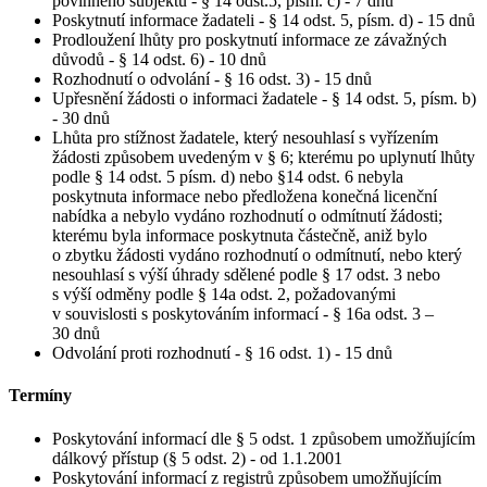
povinného subjektu - § 14 odst.5, písm. c) - 7 dnů
Poskytnutí informace žadateli - § 14 odst. 5, písm. d) - 15 dnů
Prodloužení lhůty pro poskytnutí informace ze závažných
důvodů - § 14 odst. 6) - 10 dnů
Rozhodnutí o odvolání - § 16 odst. 3) - 15 dnů
Upřesnění žádosti o informaci žadatele - § 14 odst. 5, písm. b)
- 30 dnů
Lhůta pro stížnost žadatele, který nesouhlasí s vyřízením
žádosti způsobem uvedeným v § 6; kterému po uplynutí lhůty
podle § 14 odst. 5 písm. d) nebo §14 odst. 6 nebyla
poskytnuta informace nebo předložena konečná licenční
nabídka a nebylo vydáno rozhodnutí o odmítnutí žádosti;
kterému byla informace poskytnuta částečně, aniž bylo
o zbytku žádosti vydáno rozhodnutí o odmítnutí, nebo který
nesouhlasí s výší úhrady sdělené podle § 17 odst. 3 nebo
s výší odměny podle § 14a odst. 2, požadovanými
v souvislosti s poskytováním informací - § 16a odst. 3 –
30 dnů
Odvolání proti rozhodnutí - § 16 odst. 1) - 15 dnů
Termíny
Poskytování informací dle § 5 odst. 1 způsobem umožňujícím
dálkový přístup (§ 5 odst. 2) - od 1.1.2001
Poskytování informací z registrů způsobem umožňujícím