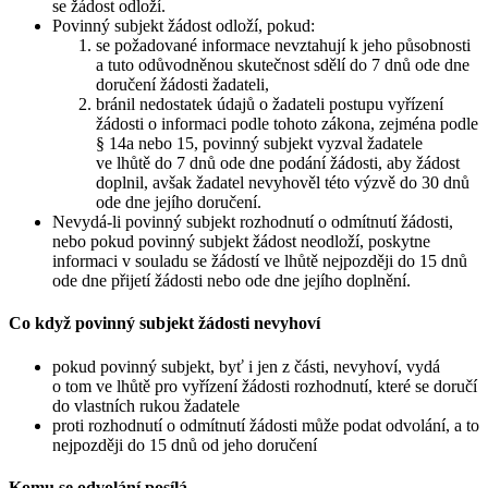
se žádost odloží.
Povinný subjekt žádost odloží, pokud:
se požadované informace nevztahují k jeho působnosti
a tuto odůvodněnou skutečnost sdělí do 7 dnů ode dne
doručení žádosti žadateli,
bránil nedostatek údajů o žadateli postupu vyřízení
žádosti o informaci podle tohoto zákona, zejména podle
§ 14a nebo 15, povinný subjekt vyzval žadatele
ve lhůtě do 7 dnů ode dne podání žádosti, aby žádost
doplnil, avšak žadatel nevyhověl této výzvě do 30 dnů
ode dne jejího doručení.
Nevydá-li povinný subjekt rozhodnutí o odmítnutí žádosti,
nebo pokud povinný subjekt žádost neodloží, poskytne
informaci v souladu se žádostí ve lhůtě nejpozději do 15 dnů
ode dne přijetí žádosti nebo ode dne jejího doplnění.
Co když povinný subjekt žádosti nevyhoví
pokud povinný subjekt, byť i jen z části, nevyhoví, vydá
o tom ve lhůtě pro vyřízení žádosti rozhodnutí, které se doručí
do vlastních rukou žadatele
proti rozhodnutí o odmítnutí žádosti může podat odvolání, a to
nejpozději do 15 dnů od jeho doručení
Komu se odvolání posílá