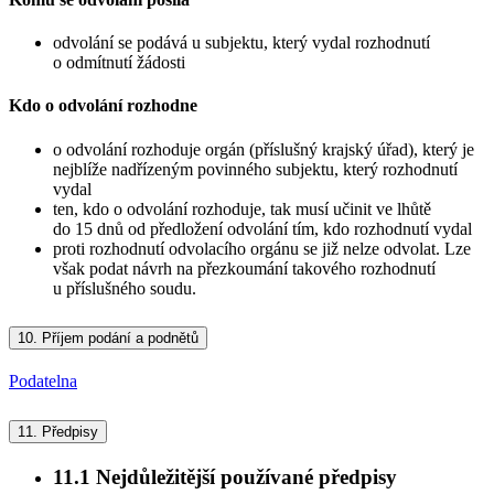
odvolání se podává u subjektu, který vydal rozhodnutí
o odmítnutí žádosti
Kdo o odvolání rozhodne
o odvolání rozhoduje orgán (příslušný krajský úřad), který je
nejblíže nadřízeným povinného subjektu, který rozhodnutí
vydal
ten, kdo o odvolání rozhoduje, tak musí učinit ve lhůtě
do 15 dnů od předložení odvolání tím, kdo rozhodnutí vydal
proti rozhodnutí odvolacího orgánu se již nelze odvolat. Lze
však podat návrh na přezkoumání takového rozhodnutí
u příslušného soudu.
10.
Příjem podání a podnětů
Podatelna
11.
Předpisy
11.1
Nejdůležitější používané předpisy