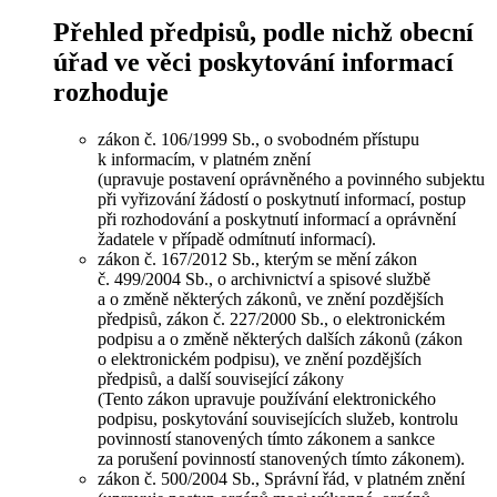
Přehled předpisů, podle nichž obecní
úřad ve věci poskytování informací
rozhoduje
zákon č. 106/1999 Sb., o svobodném přístupu
k informacím, v platném znění
(upravuje postavení oprávněného a povinného subjektu
při vyřizování žádostí o poskytnutí informací, postup
při rozhodování a poskytnutí informací a oprávnění
žadatele v případě odmítnutí informací).
zákon č. 167/2012 Sb., kterým se mění zákon
č. 499/2004 Sb., o archivnictví a spisové službě
a o změně některých zákonů, ve znění pozdějších
předpisů, zákon č. 227/2000 Sb., o elektronickém
podpisu a o změně některých dalších zákonů (zákon
o elektronickém podpisu), ve znění pozdějších
předpisů, a další související zákony
(Tento zákon upravuje používání elektronického
podpisu, poskytování souvisejících služeb, kontrolu
povinností stanovených tímto zákonem a sankce
za porušení povinností stanovených tímto zákonem).
zákon č. 500/2004 Sb., Správní řád, v platném znění