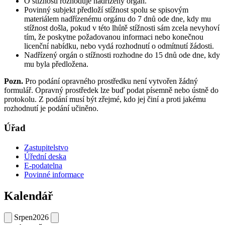
O stížnosti rozhoduje nadřízený orgán.
Povinný subjekt předloží stížnost spolu se spisovým
materiálem nadřízenému orgánu do 7 dnů ode dne, kdy mu
stížnost došla, pokud v této lhůtě stížnosti sám zcela nevyhoví
tím, že poskytne požadovanou informaci nebo konečnou
licenční nabídku, nebo vydá rozhodnutí o odmítnutí žádosti.
Nadřízený orgán o stížnosti rozhodne do 15 dnů ode dne, kdy
mu byla předložena.
Pozn.
Pro podání opravného prostředku není vytvořen žádný
formulář. Opravný prostředek lze buď podat písemně nebo ústně do
protokolu. Z podání musí být zřejmé, kdo jej činí a proti jakému
rozhodnutí je podání učiněno.
Úřad
Zastupitelstvo
Úřední deska
E-podatelna
Povinné informace
Kalendář
Srpen
2026