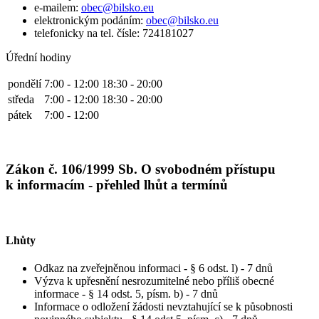
e-mailem:
obec@bilsko.eu
elektronickým podáním:
obec@bilsko.eu
telefonicky na tel. čísle: 724181027
Úřední hodiny
pondělí
7:00 - 12:00
18:30 - 20:00
středa
7:00 - 12:00
18:30 - 20:00
pátek
7:00 - 12:00
Zákon č. 106/1999 Sb. O svobodném přístupu
k informacím - přehled lhůt a termínů
Lhůty
Odkaz na zveřejněnou informaci - § 6 odst. l) - 7 dnů
Výzva k upřesnění nesrozumitelné nebo příliš obecné
informace - § 14 odst. 5, písm. b) - 7 dnů
Informace o odložení žádosti nevztahující se k působnosti