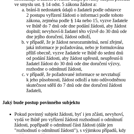
ve smyslu ust. § 14 odst. 5 zákona žádost a:
brání-li nedostatek údajů o žadateli podle odstavce
2 postupu vyřízení žádosti o informaci podle tohoto
zákona, zejména podle § 14a nebo 15, vyzve žadatele
ve lhůtě do 7 dnů ode dne podání žádosti, aby žádost
doplnil; nevyhoví-li žadatel této výzvě do 30 dnů ode
dne jejího doručení, žádost odloží,
v případě, že je žádost nesrozumitelná, není zřejmé,
jaká informace je požadována, nebo je formulována
příliš obecně, vyzve žadatele ve lhůtě do sedmi dnů
od podání žádosti, aby žádost upřesnil, neupřesní-li
žadatel žádost do 30 dnů ode dne doručení výzvy,
rozhodne o odmítnutí žádosti,
v případě, že požadované informace se nevztahují
k jeho působnosti, žádost odloží a tuto odůvodněnou
skutečnost sdělí do 7 dnů ode dne doručení žádosti
žadateli,
Jaký bude postup povinného subjektu
Pokud povinný subjekt žádosti, byť i jen zčásti, nevyhoví,
vydá ve lhůtě pro vyřízení žádosti rozhodnutí o odmítnutí
žádosti, popřípadě o odmítnutí části žádosti (dále jen
"rozhodnutí o odmítnutí žádosti"), s výjimkou případů, kdy