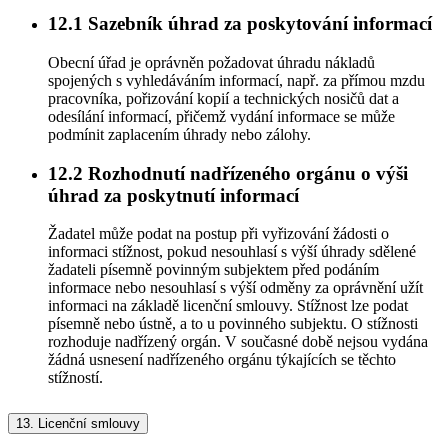
12.1
Sazebník úhrad za poskytování informací
Obecní úřad je oprávněn požadovat úhradu nákladů
spojených s vyhledáváním informací, např. za přímou mzdu
pracovníka, pořizování kopií a technických nosičů dat a
odesílání informací, přičemž vydání informace se může
podmínit zaplacením úhrady nebo zálohy.
12.2
Rozhodnutí nadřízeného orgánu o výši
úhrad za poskytnutí informací
Žadatel může podat na postup při vyřizování žádosti o
informaci stížnost, pokud nesouhlasí s výší úhrady sdělené
žadateli písemně povinným subjektem před podáním
informace nebo nesouhlasí s výší odměny za oprávnění užít
informaci na základě licenční smlouvy. Stížnost lze podat
písemně nebo ústně, a to u povinného subjektu. O stížnosti
rozhoduje nadřízený orgán. V současné době nejsou vydána
žádná usnesení nadřízeného orgánu týkajících se těchto
stížností.
13.
Licenční smlouvy