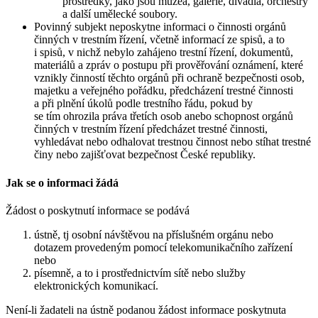
prostředky, jako jsou muzea, galerie, divadla, orchestry
a další umělecké soubory.
Povinný subjekt neposkytne informaci o činnosti orgánů
činných v trestním řízení, včetně informací ze spisů, a to
i spisů, v nichž nebylo zahájeno trestní řízení, dokumentů,
materiálů a zpráv o postupu při prověřování oznámení, které
vznikly činností těchto orgánů při ochraně bezpečnosti osob,
majetku a veřejného pořádku, předcházení trestné činnosti
a při plnění úkolů podle trestního řádu, pokud by
se tím ohrozila práva třetích osob anebo schopnost orgánů
činných v trestním řízení předcházet trestné činnosti,
vyhledávat nebo odhalovat trestnou činnost nebo stíhat trestné
činy nebo zajišťovat bezpečnost České republiky.
Jak se o informaci žádá
Žádost o poskytnutí informace se podává
ústně, tj osobní návštěvou na příslušném orgánu nebo
dotazem provedeným pomocí telekomunikačního zařízení
nebo
písemně, a to i prostřednictvím sítě nebo služby
elektronických komunikací.
Není-li žadateli na ústně podanou žádost informace poskytnuta