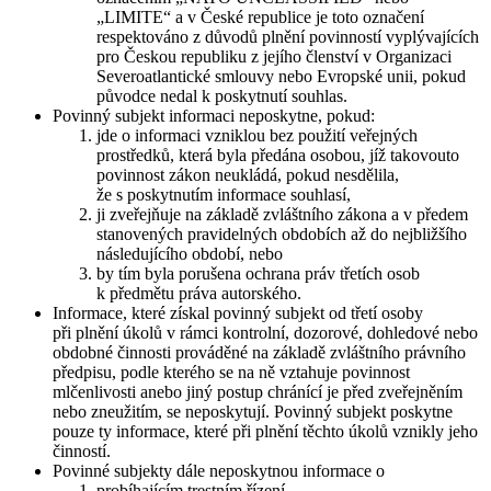
„LIMITE“ a v České republice je toto označení
respektováno z důvodů plnění povinností vyplývajících
pro Českou republiku z jejího členství v Organizaci
Severoatlantické smlouvy nebo Evropské unii, pokud
původce nedal k poskytnutí souhlas.
Povinný subjekt informaci neposkytne, pokud:
jde o informaci vzniklou bez použití veřejných
prostředků, která byla předána osobou, jíž takovouto
povinnost zákon neukládá, pokud nesdělila,
že s poskytnutím informace souhlasí,
ji zveřejňuje na základě zvláštního zákona a v předem
stanovených pravidelných obdobích až do nejbližšího
následujícího období, nebo
by tím byla porušena ochrana práv třetích osob
k předmětu práva autorského.
Informace, které získal povinný subjekt od třetí osoby
při plnění úkolů v rámci kontrolní, dozorové, dohledové nebo
obdobné činnosti prováděné na základě zvláštního právního
předpisu, podle kterého se na ně vztahuje povinnost
mlčenlivosti anebo jiný postup chránící je před zveřejněním
nebo zneužitím, se neposkytují. Povinný subjekt poskytne
pouze ty informace, které při plnění těchto úkolů vznikly jeho
činností.
Povinné subjekty dále neposkytnou informace o
probíhajícím trestním řízení,