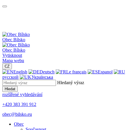
Obec
Bílsko
Obec
Bílsko
Vytisknout
Mapa webu
CZ
English
Deutsch
Le français
Espanol
русский
Українська
Hledaný výraz
Hledat
rozšířené vyhledávání
+420 383 391 912
obec@bilsko.eu
Obec
Současnost