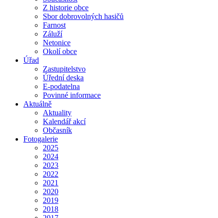
Z historie obce
Sbor dobrovolných hasičů
Farnost
Záluží
Netonice
Okolí obce
Úřad
Zastupitelstvo
Úřední deska
E-podatelna
Povinné informace
Aktuálně
Aktuality
Kalendář akcí
Občasník
Fotogalerie
2025
2024
2023
2022
2021
2020
2019
2018
2017