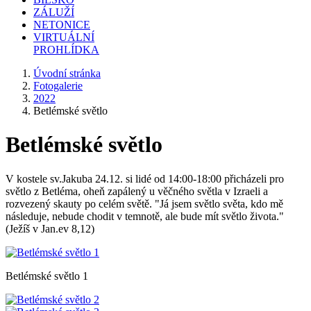
ZÁLUŽÍ
NETONICE
VIRTUÁLNÍ
PROHLÍDKA
Úvodní stránka
Fotogalerie
2022
Betlémské světlo
Betlémské světlo
V kostele sv.Jakuba 24.12. si lidé od 14:00-18:00 přicházeli pro
světlo z Betléma, oheň zapálený u věčného světla v Izraeli a
rozvezený skauty po celém světě. "Já jsem světlo světa, kdo mě
následuje, nebude chodit v temnotě, ale bude mít světlo života."
(Ježíš v Jan.ev 8,12)
Betlémské světlo 1